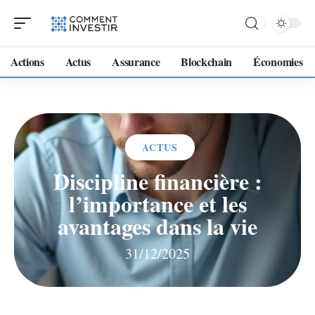
Actions
Actus
Assurance
Blockchain
Économies
ACTUS
Discipline financière :
l’importance et les
avantages dans la vie
31/12/2025