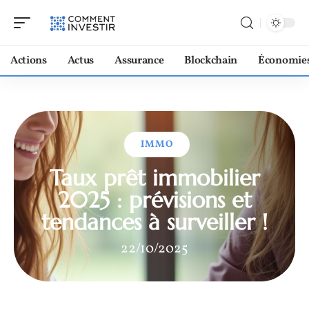
Actions
Actus
Assurance
Blockchain
Économie
IMMO
Taux prêt immobilier
2025 : prévisions et
tendances à surveiller !
22/10/2025